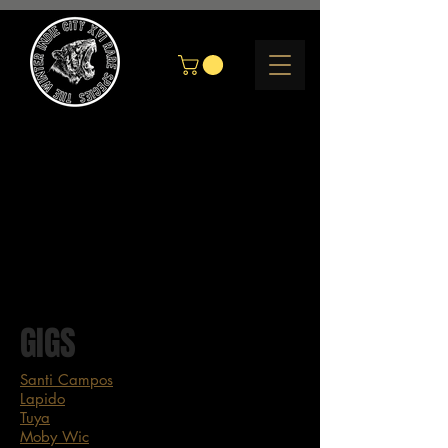
GIGS
Santi Campos
Lapido
Tuya
Moby Wic