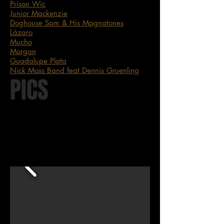
Prison Wic
Junior Mackenzie
Doghouse Sam & His Magnatones
Lázaro
Mucho
Morgan
Guadalupe Plata
Nick Moss Band feat Dennis Gruenling
PICS