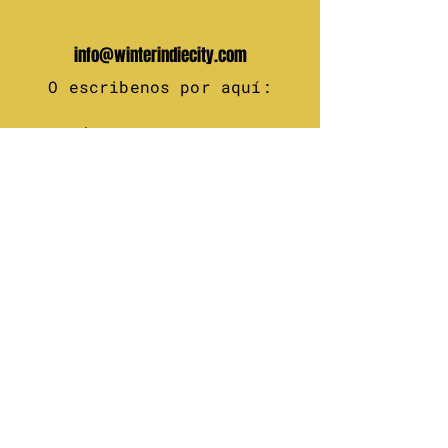
info@winterindiecity.com
O escribenos por aquí:
Tu nombre
Tu email
Mensaje
Enviar