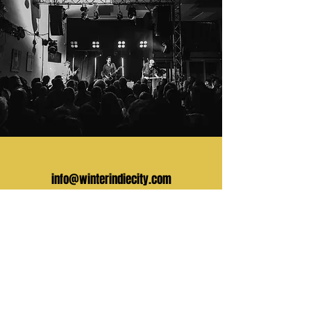
info@winterindiecity.com
O escribenos por aquí:
Tu nombre
Tu email