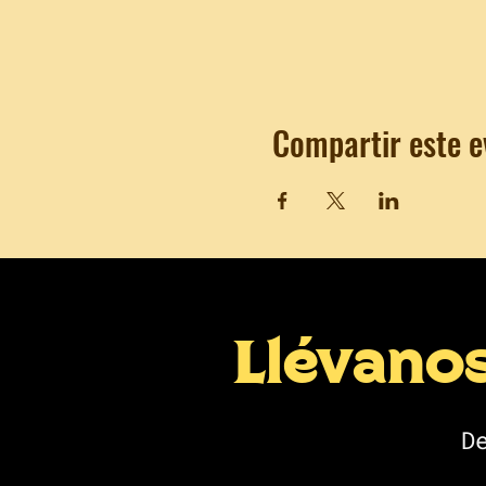
Compartir este e
Llévano
D