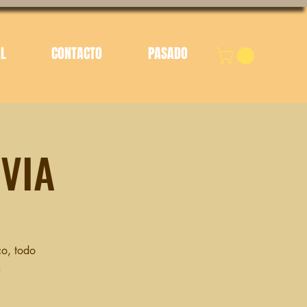
AL
CONTACTO
PASADO
VIA
co, todo
.