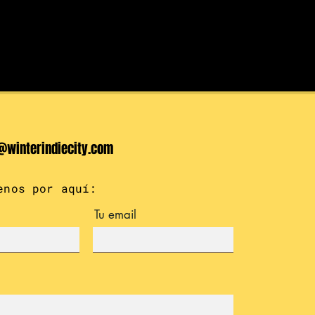
@winterindiecity.com
enos por aquí:
Tu email