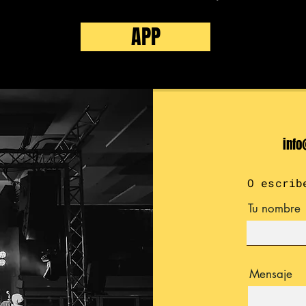
APP
info
O escrib
Tu nombre
Mensaje