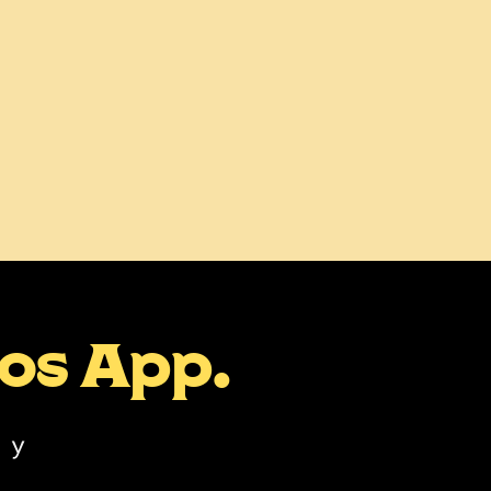
mos App.
 y