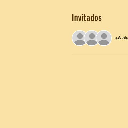
Invitados
+6 otr