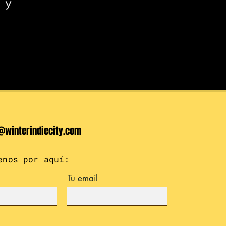
 y
@winterindiecity.com
enos por aquí:
Tu email