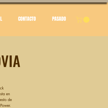
AL
CONTACTO
PASADO
VIA
ock
sta en
resto de
 Power.