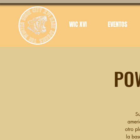
WIC XVI
EVENTOS
PO
Su
ameri
otro pl
la bas