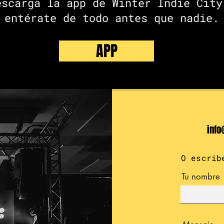
escarga la app de Winter Indie City
entérate de todo antes que nadie.
APP
info
O escrib
Tu nombre