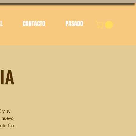
AL
CONTACTO
PASADO
IA
C y su
u nuevo
ote Co.