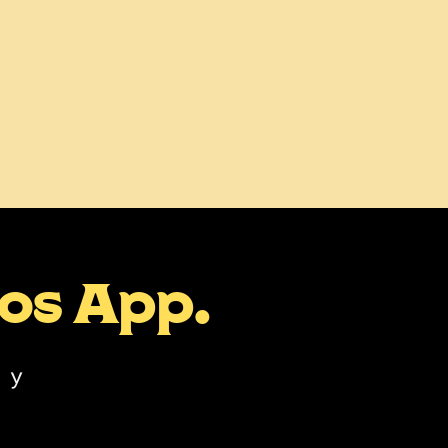
mos App.
 y