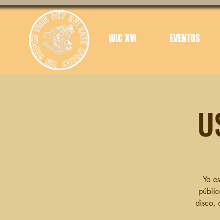
WIC XVI
EVENTOS
U
Ya es
públic
disco,