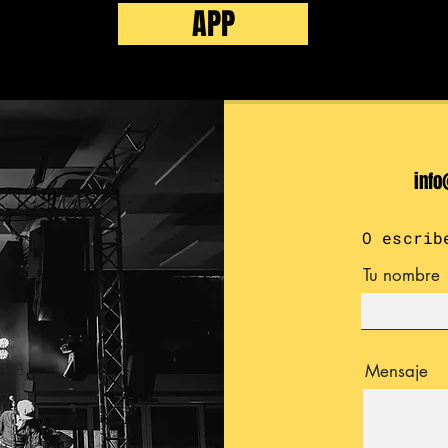
APP
info
O escrib
Tu nombre
Mensaje