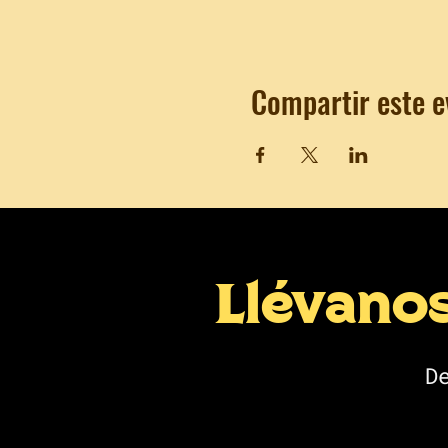
Compartir este e
Llévano
D