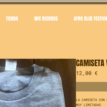
TIENDA
WIC RECORDS
AFRO BLUE FESTIV
CAMISETA 
Pre
12,00 €
LA CAMISETA CON 
MUY LIMITADAS