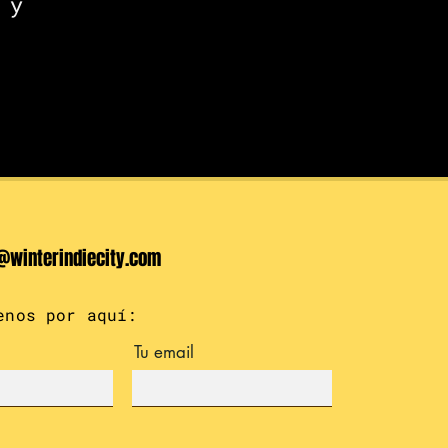
 y
@winterindiecity.com
enos por aquí:
Tu email