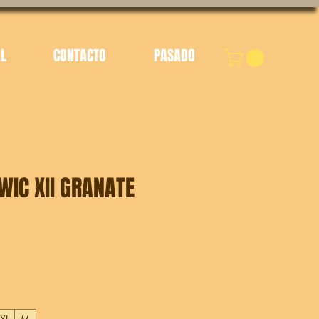
AL
CONTACTO
PASADO
WIC XII GRANATE
cio