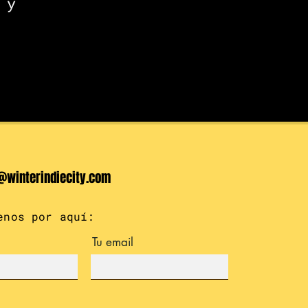
 y
@winterindiecity.com
enos por aquí:
Tu email