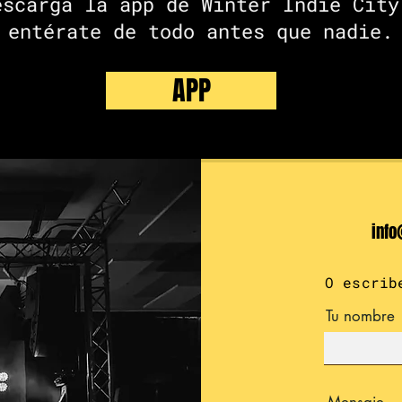
escarga la app de Winter Indie City
entérate de todo antes que nadie.
APP
info
O escrib
Tu nombre