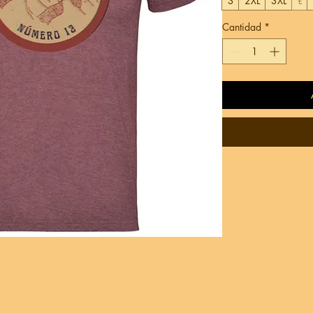
S
2XL
3XL
L
Cantidad
*