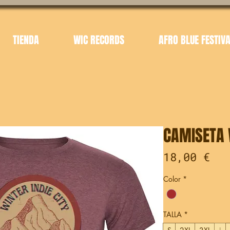
TIENDA
WIC RECORDS
AFRO BLUE FESTIV
CAMISETA 
Pre
18,00 €
Color
*
TALLA
*